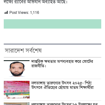
লক্ষ্যে র‍্যাবের অভিযান অব্যাহত আছে।
Post Views:
1,116
সারাদেশ সর্বশেষ
দাপ্তরিক ক্ষমতার অপব্যবহার করে ভোটের
রাজনীতি।
নলডাঙ্গায় তারুণ্যের উৎসব ২০২৫- পিঠা
উৎসবে ঐতিহ্যের ছোঁয়ায় মাতম শিক্ষার্থীরা
নলডাঙ্গায় তারুণ্যের উৎসব’২৫ উপলক্ষ্যে যুব