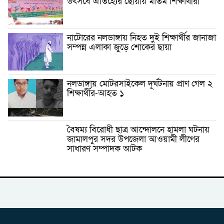
উৎসবে ঐতিহ্যের ছোঁয়ায় মাতম শিক্ষার্থীরা
নাটোরের নলডাঙ্গায় নিহত দুই শিক্ষার্থীর জানাজা
সম্পন্ন এলাকা জুড়ে শোকের ছায়া
নলডাঙ্গায় মোটরসাইকেল দূর্ঘটনায় প্রাণ গেল ২
শিক্ষার্থীর-আহত ১
বৈষম্য বিরোধী ছাত্র আন্দোলনে হামলা ঘটনায়
জামালপুর সদর উপজেলা আওয়ামী লীগের
সাধারণ সম্পাদক আটক