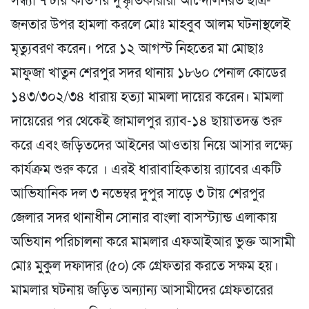
সন্ধ্যা ৭ টায় কতিপয় দুস্কৃতিকারীরা আন্দোলনরত ছাত্র-
জনতার উপর হামলা করলে মোঃ মাহবুব আলম ঘটনাস্থলেই
মৃত্যুবরণ করেন। পরে ১২ আগস্ট নিহতের মা মোছাঃ
মাফুজা খাতুন শেরপুর সদর থানায় ১৮৬০ পেনাল কোডের
১৪৩/৩০২/৩৪ ধারায় হত্যা মামলা দায়ের করেন। মামলা
দায়েরের পর থেকেই জামালপুর র‍্যাব-১৪ ছায়াতদন্ত শুরু
করে এবং জড়িতদের আইনের আওতায় নিয়ে আসার লক্ষ্যে
কার্যক্রম শুরু করে । এরই ধারাবাহিকতায় র‍্যাবের একটি
আভিযানিক দল ৩ নভেম্বর দুপুর সাড়ে ৩ টায় শেরপুর
জেলার সদর থানাধীন সোনার বাংলা বাসস্ট্যান্ড এলাকায়
অভিযান পরিচালনা করে মামলার এফআইআর ভুক্ত আসামী
মোঃ মুকুল দফাদার (৫০) কে গ্রেফতার করতে সক্ষম হয়।
মামলার ঘটনায় জড়িত অন্যান্য আসামীদের গ্রেফতারের