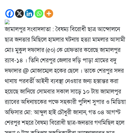
জামালপুর সংবাদদাতা : বৈষম্য বিরোধী ছাত্র আন্দোলনে
ছাত্র জনতার মিছিলে হামলার ঘটনায় হত্যা মামলার আসামী
মোঃ মুকুল দফাদার (৫০) কে গ্রেফতার করেছে জামালপুর
র‍্যাব-১৪ । তিনি শেরপুর জেলার দড়ি পাড়া গ্রামের বদু
দফাদার @ মোজাম্মেল হকের ছেলে । তাকে শেরপুর সদর
থানায় পরবর্তী আইনী ব্যবস্থা নেওয়ার জন্য হস্তান্তর করা
হয়েছে জানিয়ে সোমবার সকাল সাড়ে ১০ টায় জামালপুর
র‍্যাবের অধিনায়কের পক্ষে সহকারী পুলিশ সুপার ও মিডিয়া
অফিসার মো: আব্দুল হাই চৌধুরী জানান, গত ০৪ আগস্ট
শেরপুর শহরে বৈষম্য বিরোধী ছাত্র-জনতার গণমিছিল হলে