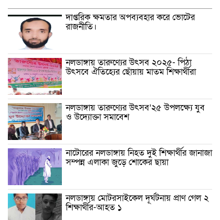
দাপ্তরিক ক্ষমতার অপব্যবহার করে ভোটের
রাজনীতি।
নলডাঙ্গায় তারুণ্যের উৎসব ২০২৫- পিঠা
উৎসবে ঐতিহ্যের ছোঁয়ায় মাতম শিক্ষার্থীরা
নলডাঙ্গায় তারুণ্যের উৎসব’২৫ উপলক্ষ্যে যুব
ও উদ্যোক্তা সমাবেশ
নাটোরের নলডাঙ্গায় নিহত দুই শিক্ষার্থীর জানাজা
সম্পন্ন এলাকা জুড়ে শোকের ছায়া
নলডাঙ্গায় মোটরসাইকেল দূর্ঘটনায় প্রাণ গেল ২
শিক্ষার্থীর-আহত ১