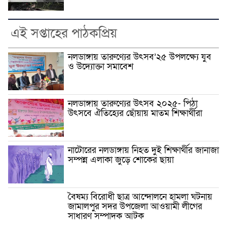
এই সপ্তাহের পাঠকপ্রিয়
নলডাঙ্গায় তারুণ্যের উৎসব’২৫ উপলক্ষ্যে যুব
ও উদ্যোক্তা সমাবেশ
নলডাঙ্গায় তারুণ্যের উৎসব ২০২৫- পিঠা
উৎসবে ঐতিহ্যের ছোঁয়ায় মাতম শিক্ষার্থীরা
নাটোরের নলডাঙ্গায় নিহত দুই শিক্ষার্থীর জানাজা
সম্পন্ন এলাকা জুড়ে শোকের ছায়া
বৈষম্য বিরোধী ছাত্র আন্দোলনে হামলা ঘটনায়
জামালপুর সদর উপজেলা আওয়ামী লীগের
সাধারণ সম্পাদক আটক