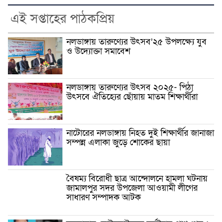
এই সপ্তাহের পাঠকপ্রিয়
নলডাঙ্গায় তারুণ্যের উৎসব’২৫ উপলক্ষ্যে যুব
ও উদ্যোক্তা সমাবেশ
নলডাঙ্গায় তারুণ্যের উৎসব ২০২৫- পিঠা
উৎসবে ঐতিহ্যের ছোঁয়ায় মাতম শিক্ষার্থীরা
নাটোরের নলডাঙ্গায় নিহত দুই শিক্ষার্থীর জানাজা
সম্পন্ন এলাকা জুড়ে শোকের ছায়া
বৈষম্য বিরোধী ছাত্র আন্দোলনে হামলা ঘটনায়
জামালপুর সদর উপজেলা আওয়ামী লীগের
সাধারণ সম্পাদক আটক