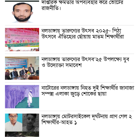
দাপ্তরিক ক্ষমতার অপব্যবহার করে ভোটের
রাজনীতি।
নলডাঙ্গায় তারুণ্যের উৎসব ২০২৫- পিঠা
উৎসবে ঐতিহ্যের ছোঁয়ায় মাতম শিক্ষার্থীরা
নলডাঙ্গায় তারুণ্যের উৎসব’২৫ উপলক্ষ্যে যুব
ও উদ্যোক্তা সমাবেশ
নাটোরের নলডাঙ্গায় নিহত দুই শিক্ষার্থীর জানাজা
সম্পন্ন এলাকা জুড়ে শোকের ছায়া
নলডাঙ্গায় মোটরসাইকেল দূর্ঘটনায় প্রাণ গেল ২
শিক্ষার্থীর-আহত ১