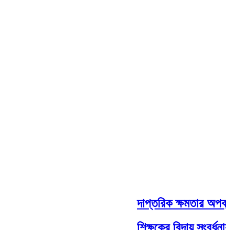
দাপ্তরিক ক্ষমতার অপব্যব
শিক্ষকের বিদায় সংবর্ধনা