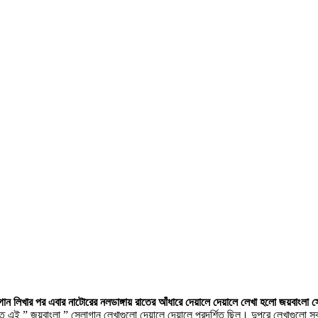
োগান লিখার পর এবার নাটোরের নলডাঙ্গায় রাতের আঁধারে দেয়ালে দেয়ালে লেখা হলো জয়বাংলা 
্যন্ত এই ” জয়বাংলা ” স্লোগান লেখাগুলো দেয়ালে দেয়ালে প্রদর্শিত ছিল। দুপুরে লেখাগুলো