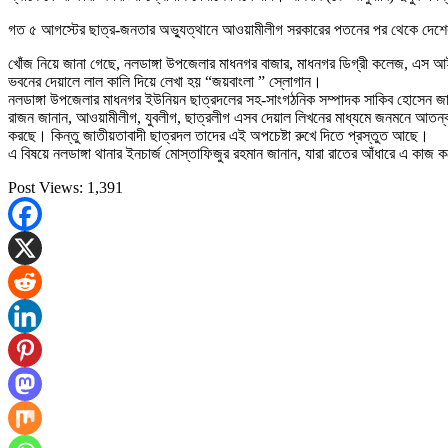
গত ৫ আগস্টের ছাত্র-জনতার অভ্যুত্থানে আওয়ামীলীগ সরকারের পতনের পর থেকে দেশের
খোঁজ নিয়ে জানা গেছে, নলডাঙ্গা উপজেলার মাধনগর বাজার, মাধনগর ডিগ্রী কলেজ, এস আই
ভবনের দেয়ালে লাল কালি দিয়ে লেখা হয় “জয়বাংলা ” স্লোগান।
নলডাঙ্গা উপজেলার মাধনগর ইউনিয়ন ছাত্রদলের সহ-সাংগঠনিক সম্পাদক সাকিব হোসেন জানা
রাজন জানান, আওয়ামীলীগ, যুবলীগ, ছাত্রলীগ এসব দেয়াল লিখনের মাধ্যমে জনমনে আতন্ক সৃ
করছে। কিন্তু জাতীয়তাবাদী ছাত্রদল তাদের এই অপচেষ্টা রুখে দিতে প্রস্তুত আছে।
এ বিষয়ে নলডাঙ্গা থানার ইনচার্জ মোস্তাফিজুর রহমান জানান, যারা রাতের আঁধারে এ কাজ
Post Views:
1,391