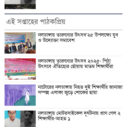
এই সপ্তাহের পাঠকপ্রিয়
নলডাঙ্গায় তারুণ্যের উৎসব’২৫ উপলক্ষ্যে যুব
ও উদ্যোক্তা সমাবেশ
নলডাঙ্গায় তারুণ্যের উৎসব ২০২৫- পিঠা
উৎসবে ঐতিহ্যের ছোঁয়ায় মাতম শিক্ষার্থীরা
নাটোরের নলডাঙ্গায় নিহত দুই শিক্ষার্থীর জানাজা
সম্পন্ন এলাকা জুড়ে শোকের ছায়া
নলডাঙ্গায় মোটরসাইকেল দূর্ঘটনায় প্রাণ গেল ২
শিক্ষার্থীর-আহত ১