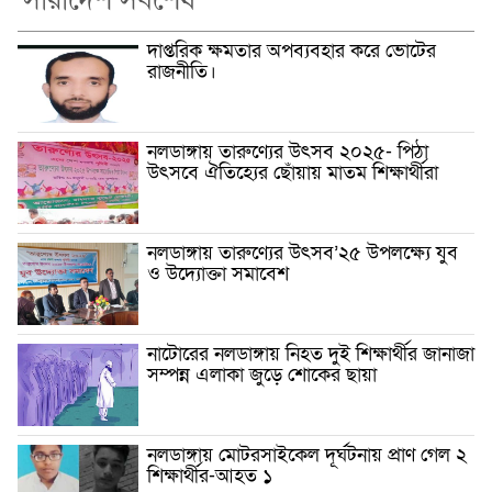
দাপ্তরিক ক্ষমতার অপব্যবহার করে ভোটের
রাজনীতি।
নলডাঙ্গায় তারুণ্যের উৎসব ২০২৫- পিঠা
উৎসবে ঐতিহ্যের ছোঁয়ায় মাতম শিক্ষার্থীরা
নলডাঙ্গায় তারুণ্যের উৎসব’২৫ উপলক্ষ্যে যুব
ও উদ্যোক্তা সমাবেশ
নাটোরের নলডাঙ্গায় নিহত দুই শিক্ষার্থীর জানাজা
সম্পন্ন এলাকা জুড়ে শোকের ছায়া
নলডাঙ্গায় মোটরসাইকেল দূর্ঘটনায় প্রাণ গেল ২
শিক্ষার্থীর-আহত ১