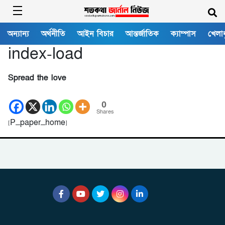
অন্যান্য
অর্থনীতি
আইন বিচার
আন্তর্জাতিক
ক্যাম্পাস
খেলাধ
index-load
Spread the love
0
Shares
[P_paper_home]